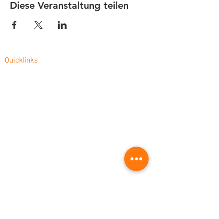
Diese Veranstaltung teilen
Quicklinks
CAM-Programmierung als Dienstleistung
Fusion 360 Post-Prozessor Programmierung
Autodesk Fusion 360 Schulungen 2026
CNC-Prozessoptimierung
Fusion 360 für die Holzbearbeitung
Fusion 360 kaufen
UNISTACK: offizieller Autodesk Silver &
Leaning Partner
Rechtliches