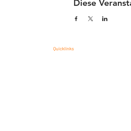
Diese Veranst
Quicklinks
CAM-Programmierung als Dienstleist
Fusion 360 Post-Prozessor Programm
Autodesk Fusion 360 Schulungen 202
CNC-Prozessoptimierung
Fusion 360 für die Holzbearbeitung
Fusion 360 kaufen
UNISTACK: offizieller Autodesk Silver