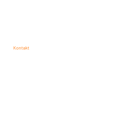
Kontakt
UNISTACK
Bayerwaldstraße 27
94327 Bogen
Telefon: +49 9426 3739770
E-Mail:
info@unistack.de