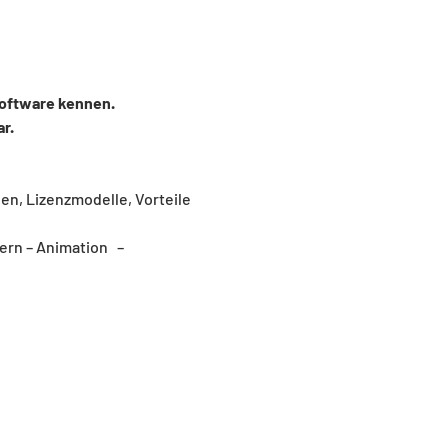
Software kennen. 
r.
n, Lizenzmodelle, Vorteile 
n – Animation   – 