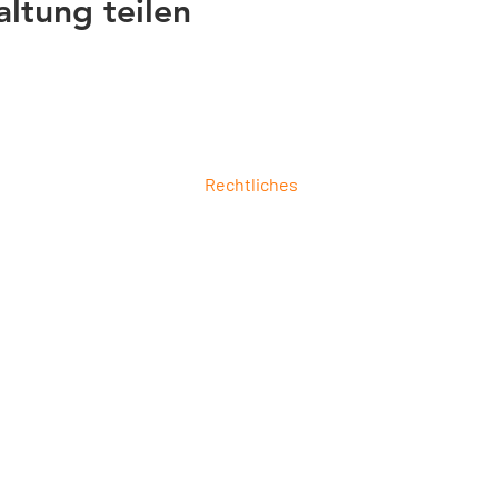
altung teilen
Rechtliches
ung
Impressum
ierung
Datenschutz
6
AGB
 &