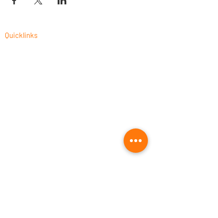
Quicklinks
CAM-Programmierung als Dienstleistung
Fusion 360 Post-Prozessor Programmierung
Autodesk Fusion 360 Schulungen 2026
CNC-Prozessoptimierung
Fusion 360 für die Holzbearbeitung
Fusion 360 kaufen
UNISTACK: offizieller Autodesk Silver &
Leaning Partner
Rechtliches
Impressum