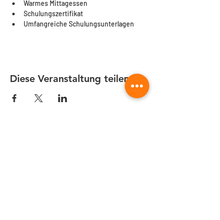
Warmes Mittagessen
Schulungszertifikat
Umfangreiche Schulungsunterlagen
Diese Veranstaltung teilen
Quicklinks
CAM-Programmierung als Dienstleistung
Fusion 360 Post-Prozessor Programmierung
Autodesk Fusion 360 Schulungen 2026
CNC-Prozessoptimierung