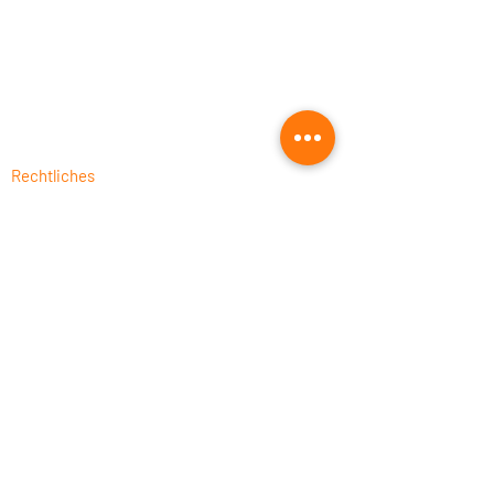
Fusion 360 für die Holzbearbeitung
Fusion 360 kaufen
UNISTACK: offizieller Autodesk Silver &
Leaning Partner
Rechtliches
Impressum
Datenschutz
AGB
Kontakt
UNISTACK
Bayerwaldstraße 27
94327 Bogen
Telefon:
+49 9426 3739770