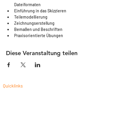
Dateiformaten
Einführung in das Skizzieren
Teilemodellierung
Zeichnungserstellung
Bemaßen und Beschriften
Praxisorientierte Übungen
Diese Veranstaltung teilen
Quicklinks
CAM-Programmierung als Dienstleistung
Fusion 360 Post-Prozessor Programmierung
Autodesk Fusion 360 Schulungen 2026
CNC-Prozessoptimierung