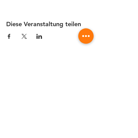
Diese Veranstaltung teilen
Quicklinks
CAM-Programmierung als Dienstleistung
Fusion 360 Post-Prozessor Programmierung
Autodesk Fusion 360 Schulungen 2026
CNC-Prozessoptimierung
Fusion 360 für die Holzbearbeitung
Fusion 360 kaufen
UNISTACK: offizieller Autodesk Silver &