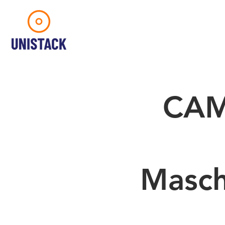
CAM
Masch