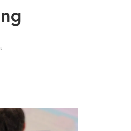
ung
t