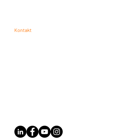
Kontakt
UNISTACK
Bayerwaldstraße 27
94327 Bogen
Telefon: +49 9426 3739770
E-Mail:
info@unistack.de