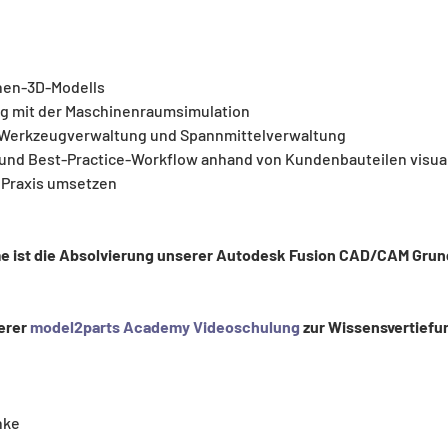
nen-3D-Modells
g mit der Maschinenraumsimulation
Werkzeugverwaltung und Spannmittelverwaltung
und Best-Practice-Workflow anhand von Kundenbauteilen visual
 Praxis umsetzen 
me ist die Absolvierung unserer Autodesk Fusion CAD/CAM Gru
erer 
model2parts Academy Videoschulung
 zur Wissensvertiefu
nke