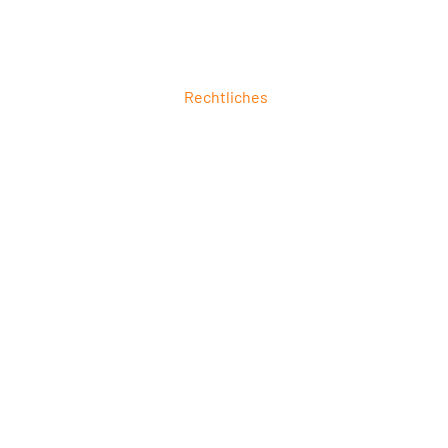
Rechtliches
ung
Impressum
ierung
Datenschutz
6
AGB
 &