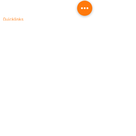
Quicklinks
CAM-Programmierung als Dienstleistung
Fusion 360 Post-Prozessor Programmierung
Autodesk Fusion 360 Schulungen 2026
CNC-Prozessoptimierung
Fusion 360 für die Holzbearbeitung
Fusion 360 kaufen
UNISTACK: offizieller Autodesk Silver &
Leaning Partner
Rechtliches
Impressum