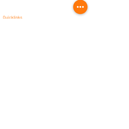
Quicklinks
CAM-Programmierung als Dienstleistung
Fusion 360 Post-Prozessor Programmierung
Autodesk Fusion 360 Schulungen 2026
CNC-Prozessoptimierung
Fusion 360 für die Holzbearbeitung
Fusion 360 kaufen
UNISTACK: offizieller Autodesk Silver &
Leaning Partner
Rechtliches
Impressum