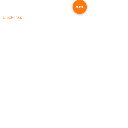
Quicklinks
CAM-Programmierung als Dienstleistung
Fusion 360 Post-Prozessor Programmierung
Autodesk Fusion 360 Schulungen 2026
CNC-Prozessoptimierung
Fusion 360 für die Holzbearbeitung
Fusion 360 kaufen
UNISTACK: offizieller Autodesk Silver &
Leaning Partner
Rechtliches
Impressum