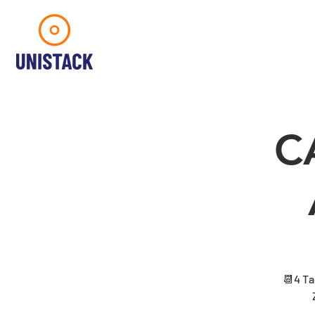
C
📆4 Ta