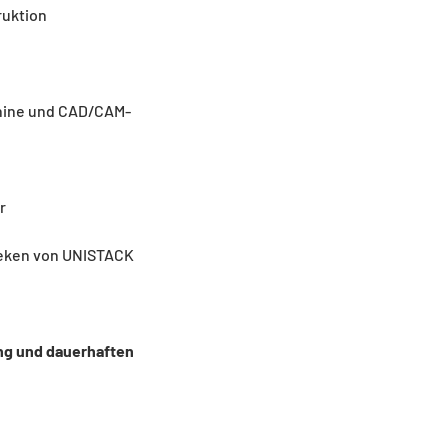
ruktion
hine und CAD/CAM-
r
heken von UNISTACK
ng und dauerhaften 