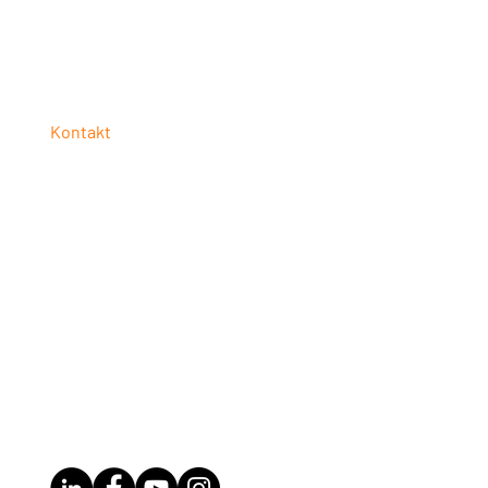
Kontakt
UNISTACK
Bayerwaldstraße 27
94327 Bogen
Telefon: +49 9426 3739770
E-Mail:
info@unistack.de