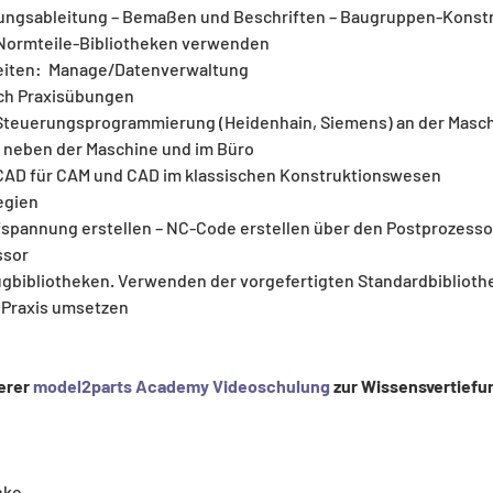
nungsableitung – Bemaßen und Beschriften – Baugruppen-Konst
– Normteile-Bibliotheken verwenden
iten:  Manage/Datenverwaltung
ch Praxisübungen
Steuerungsprogrammierung (Heidenhain, Siemens) an der Masc
neben der Maschine und im Büro
CAD für CAM und CAD im klassischen Konstruktionswesen
egien
spannung erstellen – NC-Code erstellen über den Postprozesso
ssor
ugbibliotheken. Verwenden der vorgefertigten Standardbibliot
e Praxis umsetzen
erer 
model2parts Academy Videoschulung
 zur Wissensvertiefu
nke