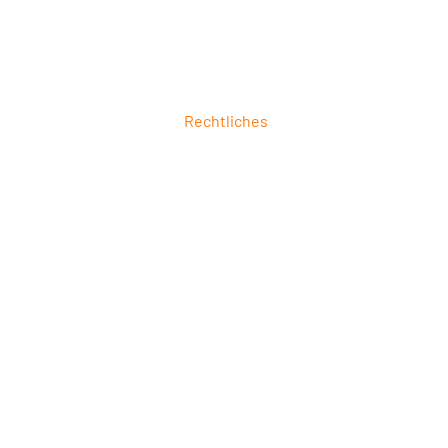
Rechtliches
ung
Impressum
ierung
Datenschutz
6
AGB
 &