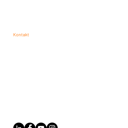
Kontakt
UNISTACK
Bayerwaldstraße 27
94327 Bogen
Telefon: +49 9426 3739770
E-Mail:
info@unistack.de