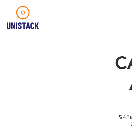
C
📆4 Ta