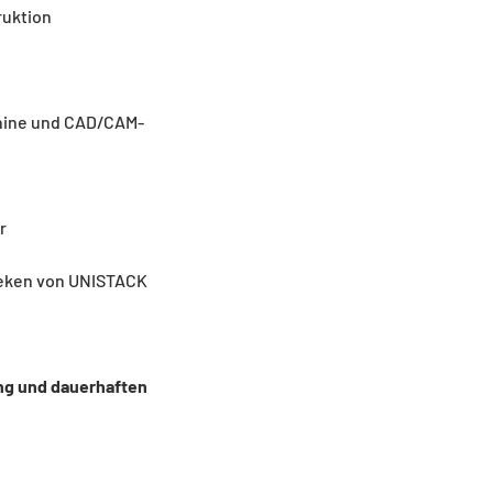
ruktion
hine und CAD/CAM-
r
heken von UNISTACK
ng und dauerhaften 