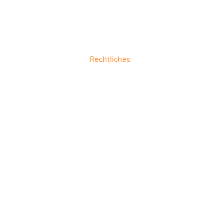
Rechtliches
ung
Impressum
ierung
Datenschutz
6
AGB
 &