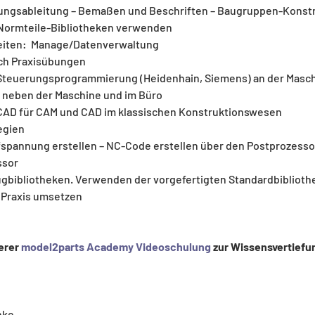
nungsableitung – Bemaßen und Beschriften – Baugruppen-Konst
– Normteile-Bibliotheken verwenden
iten:  Manage/Datenverwaltung
ch Praxisübungen
Steuerungsprogrammierung (Heidenhain, Siemens) an der Masc
neben der Maschine und im Büro
CAD für CAM und CAD im klassischen Konstruktionswesen
egien
spannung erstellen – NC-Code erstellen über den Postprozesso
ssor
ugbibliotheken. Verwenden der vorgefertigten Standardbibliot
e Praxis umsetzen
erer 
model2parts Academy Videoschulung
 zur Wissensvertiefu
nke