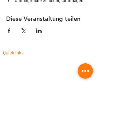
Umfangreiche Schulungsunterlagen
Diese Veranstaltung teilen
Quicklinks
CAM-Programmierung als Dienstleistung
Fusion 360 Post-Prozessor Programmierung
Autodesk Fusion 360 Schulungen 2026
CNC-Prozessoptimierung
Fusion 360 für die Holzbearbeitung
Fusion 360 kaufen
UNISTACK: offizieller Autodesk Silver &
Leaning Partner