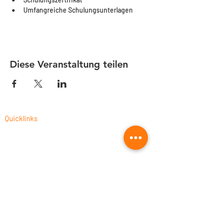
Umfangreiche Schulungsunterlagen
Diese Veranstaltung teilen
Quicklinks
CAM-Programmierung als Dienstleistung
Fusion 360 Post-Prozessor Programmierung
Autodesk Fusion 360 Schulungen 2026
CNC-Prozessoptimierung
Fusion 360 für die Holzbearbeitung