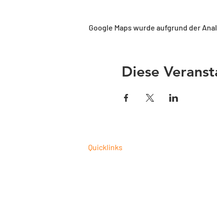
Google Maps wurde aufgrund der Analy
Diese Veranst
Quicklinks
CAM-Programmierung als Dienstleist
Fusion 360 Post-Prozessor Programm
Autodesk Fusion 360 Schulungen 202