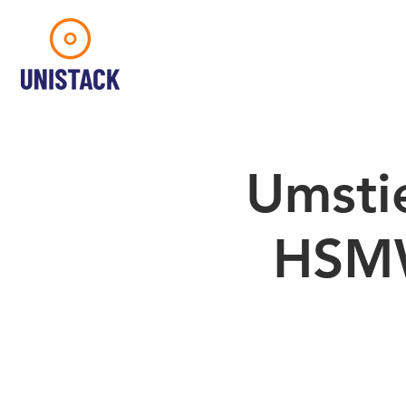
Umsti
HSMW