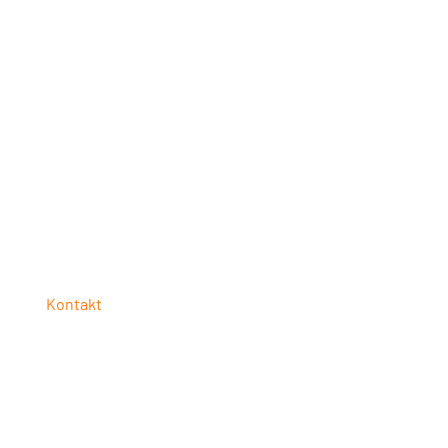
Kontakt
UNISTACK
Bayerwaldstraße 27
94327 Bogen
Telefon: +49 9426 3739770