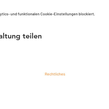
tics- und funktionalen Cookie-Einstellungen blockiert.
altung teilen
Rechtliches
ung
Impressum
ierung
Datenschutz
6
AGB